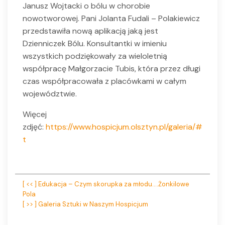
Janusz Wojtacki o bólu w chorobie
nowotworowej. Pani Jolanta Fudali – Polakiewicz
przedstawiła nową aplikacją jaką jest
Dzienniczek Bólu. Konsultantki w imieniu
wszystkich podziękowały za wieloletnią
współpracę Małgorzacie Tubis, która przez długi
czas współpracowała z placówkami w całym
województwie.
Więcej
zdjęć:
https://www.hospicjum.olsztyn.pl/galeria/#
t
Nawigacja
[ << ] Edukacja – Czym skorupka za młodu….Żonkilowe
Pola
wpisu
[ >> ] Galeria Sztuki w Naszym Hospicjum