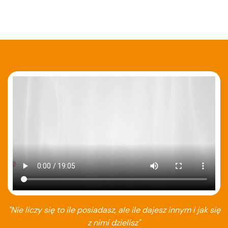
"Nie liczy się to ile posiadasz, ale ile dajesz innym i jak się
z nimi dzielisz"