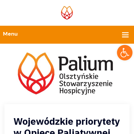
Op
Wojewódzkie priorytety
w Opiece Paliatywnej