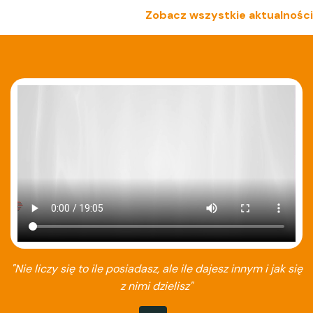
Zobacz wszystkie aktualności
"Nie liczy się to ile posiadasz, ale ile dajesz innym i jak się
z nimi dzielisz"