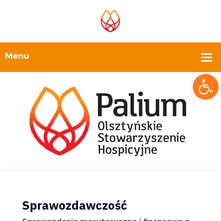
Op
Sprawozdawczość