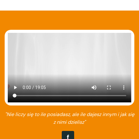
"Nie liczy się to ile posiadasz, ale ile dajesz innym i jak się
z nimi dzielisz"