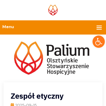
Op
Zespół etyczny
2025-09-15