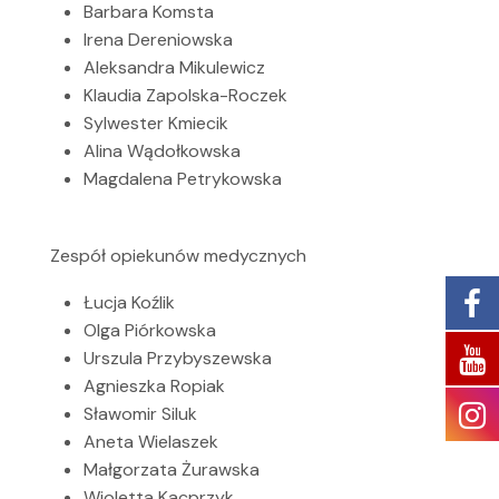
Barbara Komsta
Irena Dereniowska
Aleksandra Mikulewicz
Klaudia Zapolska-Roczek
Sylwester Kmiecik
Alina Wądołkowska
Magdalena Petrykowska
Zespół opiekunów medycznych
Łucja Koźlik
Olga Piórkowska
Urszula Przybyszewska
Agnieszka Ropiak
Sławomir Siluk
Aneta Wielaszek
Małgorzata Żurawska
Wioletta Kacprzyk