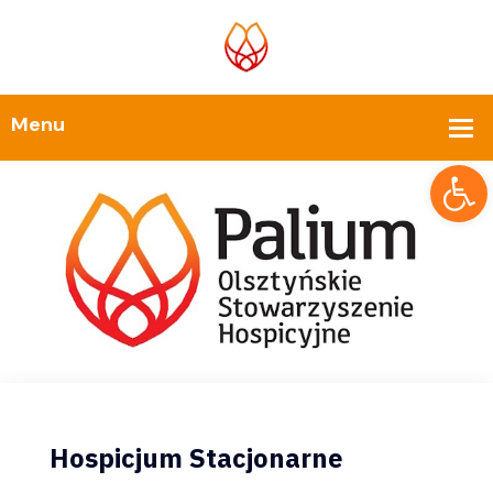
Op
Hospicjum Stacjonarne