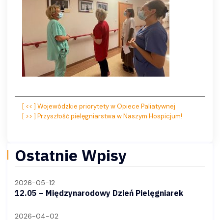
Nawigacja
[ << ] Wojewódzkie priorytety w Opiece Paliatywnej
[ >> ] Przyszłość pielęgniarstwa w Naszym Hospicjum!
wpisu
Ostatnie Wpisy
2026-05-12
12.05 – Międzynarodowy Dzień Pielęgniarek
2026-04-02