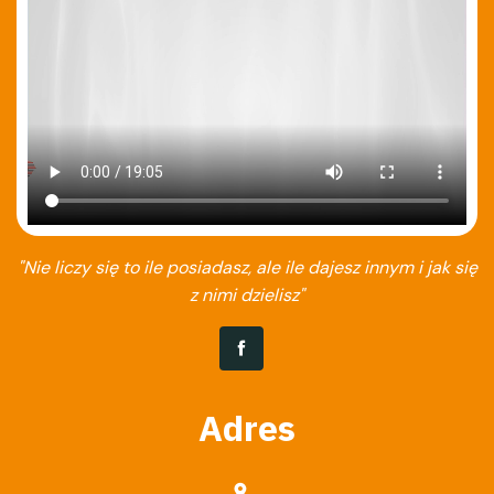
"Nie liczy się to ile posiadasz, ale ile dajesz innym i jak się
z nimi dzielisz"
Adres