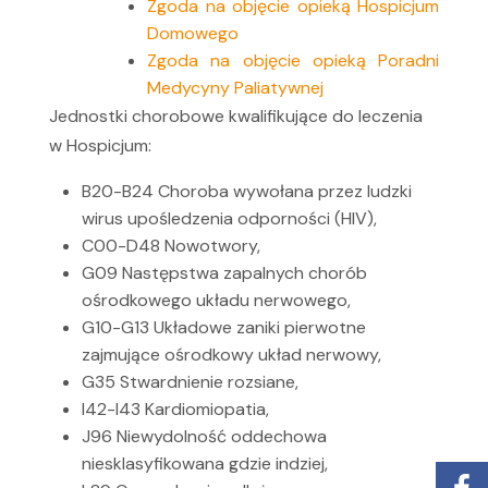
Zgoda na objęcie opieką Hospicjum
Domowego
Zgoda na objęcie opieką Poradni
Medycyny Paliatywnej
Jednostki chorobowe kwalifikujące do leczenia
w Hospicjum:
B20-B24 Choroba wywołana przez ludzki
wirus upośledzenia odporności (HIV),
C00-D48 Nowotwory,
G09 Następstwa zapalnych chorób
ośrodkowego układu nerwowego,
G10-G13 Układowe zaniki pierwotne
zajmujące ośrodkowy układ nerwowy,
G35 Stwardnienie rozsiane,
I42-I43 Kardiomiopatia,
J96 Niewydolność oddechowa
niesklasyfikowana gdzie indziej,