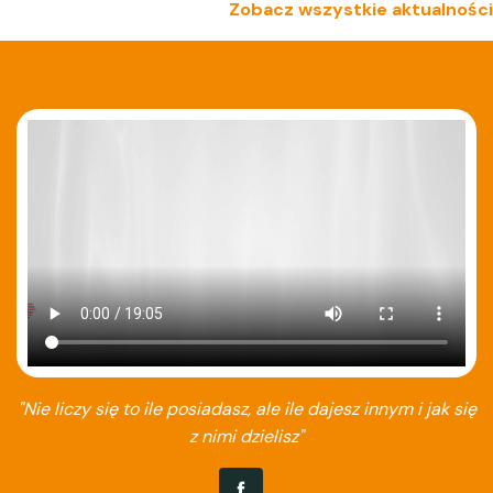
Zobacz wszystkie aktualności
"Nie liczy się to ile posiadasz, ale ile dajesz innym i jak się
z nimi dzielisz"