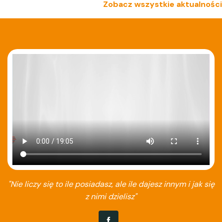
Zobacz wszystkie aktualności
"Nie liczy się to ile posiadasz, ale ile dajesz innym i jak się
z nimi dzielisz"