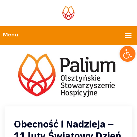
Op
Obecność i Nadzieja –
11 luty Światowy Dzień