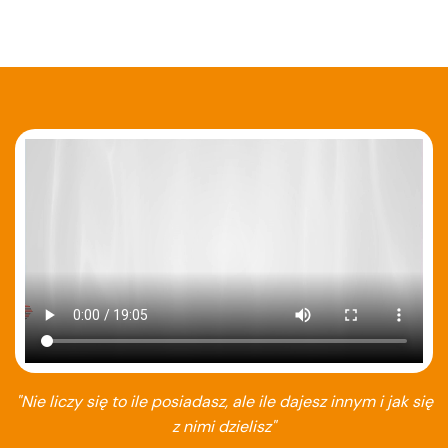
"Nie liczy się to ile posiadasz, ale ile dajesz innym i jak się
z nimi dzielisz"