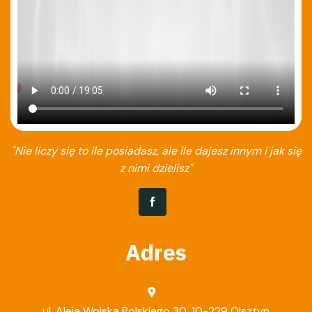
"Nie liczy się to ile posiadasz, ale ile dajesz innym i jak się
z nimi dzielisz"
Adres
ul. Aleja Wojska Polskiego 30, 10-229 Olsztyn