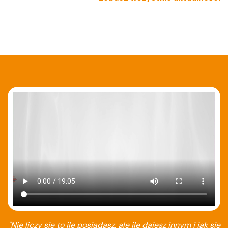
"Nie liczy się to ile posiadasz, ale ile dajesz innym i jak się