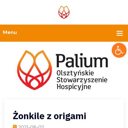
Op
Żonkile z origami
2021-08-02