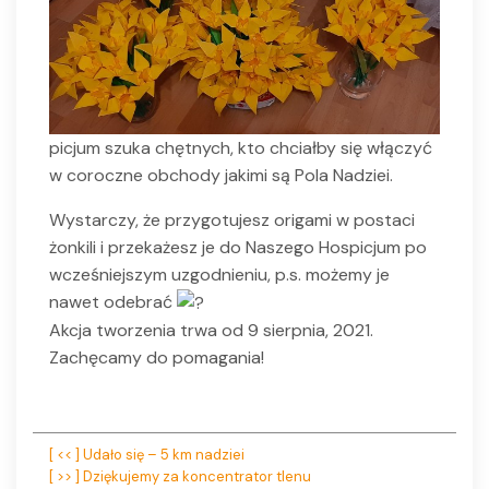
picjum szuka chętnych, kto chciałby się włączyć
w coroczne obchody jakimi są Pola Nadziei.
Wystarczy, że przygotujesz origami w postaci
żonkili i przekażesz je do Naszego Hospicjum po
wcześniejszym uzgodnieniu, p.s. możemy je
nawet odebrać
Akcja tworzenia trwa od 9 sierpnia, 2021.
Zachęcamy do pomagania!
Nawigacja
[ << ] Udało się – 5 km nadziei
[ >> ] Dziękujemy za koncentrator tlenu