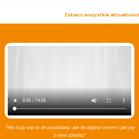
Zobacz wszystkie aktualności
"Nie liczy się to ile posiadasz, ale ile dajesz innym i jak się
z nimi dzielisz"