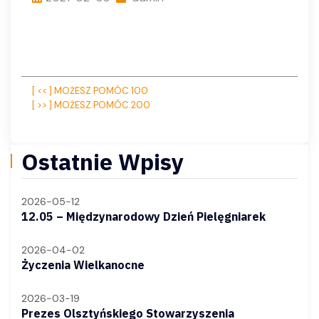
Nawigacja
[ << ] MOŻESZ POMÓC 100
[ >> ] MOŻESZ POMÓC 200
wpisu
Ostatnie Wpisy
2026-05-12
12.05 – Międzynarodowy Dzień Pielęgniarek
2026-04-02
Życzenia Wielkanocne
2026-03-19
Prezes Olsztyńskiego Stowarzyszenia