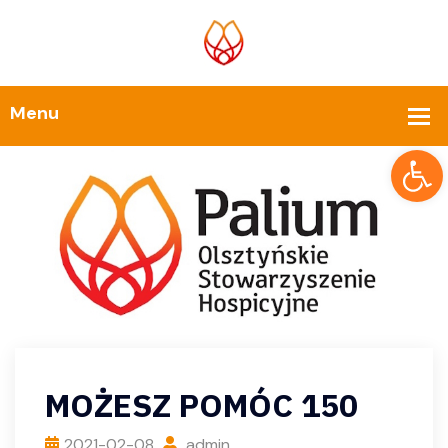
Op
MOŻESZ POMÓC 150
2021-02-08
admin