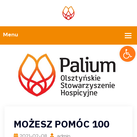
Op
MOŻESZ POMÓC 100
2021-02-08
admin