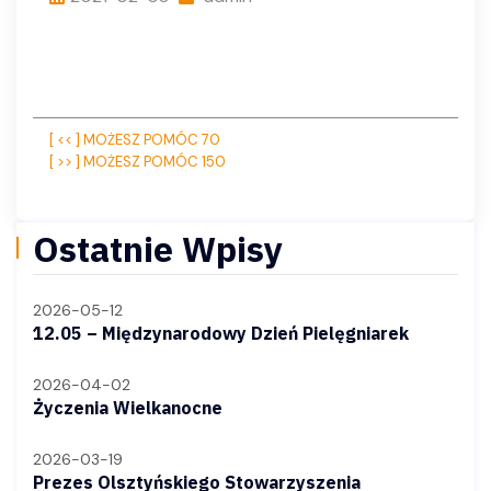
Nawigacja
[ << ] MOŻESZ POMÓC 70
[ >> ] MOŻESZ POMÓC 150
wpisu
Ostatnie Wpisy
2026-05-12
12.05 – Międzynarodowy Dzień Pielęgniarek
2026-04-02
Życzenia Wielkanocne
2026-03-19
Prezes Olsztyńskiego Stowarzyszenia