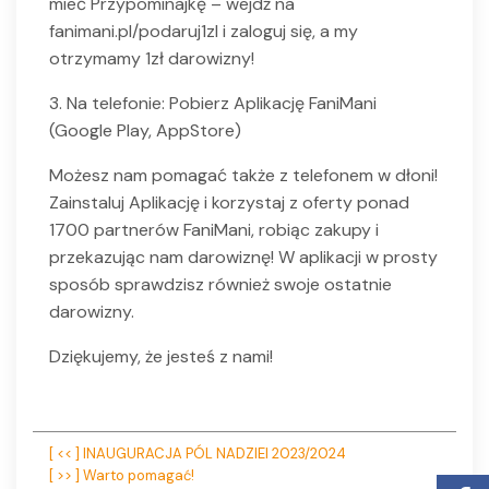
mieć Przypominajkę – wejdź na
fanimani.pl/podaruj1zl i zaloguj się, a my
otrzymamy 1zł darowizny!
3. Na telefonie: Pobierz Aplikację FaniMani
(Google Play, AppStore)
Możesz nam pomagać także z telefonem w dłoni!
Zainstaluj Aplikację i korzystaj z oferty ponad
1700 partnerów FaniMani, robiąc zakupy i
przekazując nam darowiznę! W aplikacji w prosty
sposób sprawdzisz również swoje ostatnie
darowizny.
Dziękujemy, że jesteś z nami!
Nawigacja
[ << ] INAUGURACJA PÓL NADZIEI 2023/2024
[ >> ] Warto pomagać!