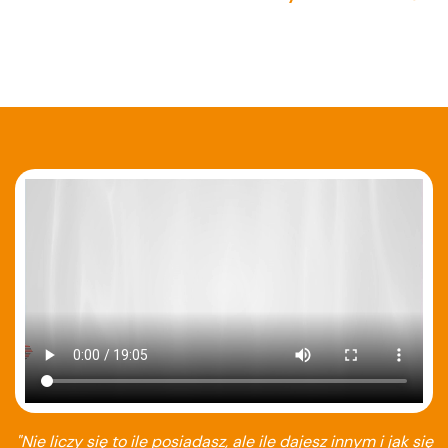
"Nie liczy się to ile posiadasz, ale ile dajesz innym i jak się