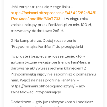
Jeśli zarejestrujesz się z tego linku –
https://fanimani.pl/zaproszenie/84342/252c5451
17ea4ace8bad118df33a7733
– i w ciągu roku
zrobisz zakupy przez FaniMani.pl za min. 100 zł,
otrzymamy dodatkowe 2×5 zł.
2. Na komputerze: Dodaj rozszerzenie
“Przypominajka FaniMani” do przeglądarki
To proste i bezpieczne rozszerzenie, który
automatycznie wskaże partnerów FaniMani, a
darowiznę aktywujesz jednym kliknięciem! Z
Przypominajką nigdy nie zapomnisz o pomaganiu
nam. Wejdź na nasz profil na FaniMani –
https://fanimani.pl/hospcjumolsztyn/ – aby
zainstalować Przypominajkę!
Dodatkowo – gdy już założysz konto i będziesz