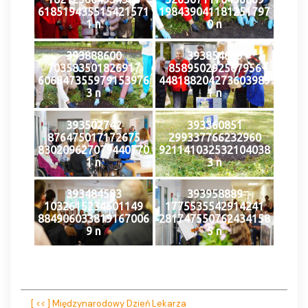
618519435515421571
198439041181251797
1 n
0 n
393888600
393854669
703583501826917
858950292567956
606847355979153976
448188204273603989
3 n
1 n
393502742
393360851
876475017172675
299337766232960
830209627079440770
921141032532104038
1 n
3 n
393484583
393958889
1032615234601149
1775535542914241
884906033819167006
281747550762434158
9 n
5 n
[ << ] Międzynarodowy Dzień Lekarza