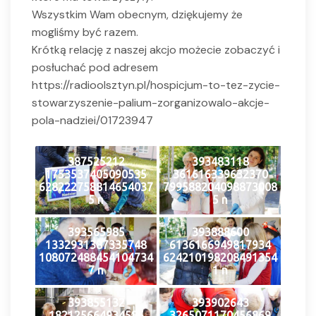
Wszystkim Wam obecnym, dziękujemy że
mogliśmy być razem.
Krótką relację z naszej akcjo możecie zobaczyć i
posłuchać pod adresem
https://radioolsztyn.pl/hospicjum-to-tez-zycie-
stowarzyszenie-palium-zorganizowalo-akcje-
pola-nadziei/01723947
387525212
393483118
1753537405090535
361616339632370
628222758814654037
799588204098873008
5 n
5 n
393565985
393888600
1332931387335748
6136166949817934
108072488454104734
624210198208491354
7 n
1 n
393855132
393902643
182125664934586
3265071170456869