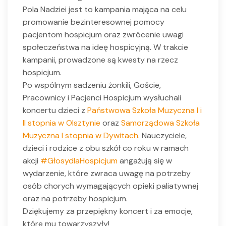
Pola Nadziei jest to kampania mająca na celu
promowanie bezinteresownej pomocy
pacjentom hospicjum oraz zwrócenie uwagi
społeczeństwa na ideę hospicyjną. W trakcie
kampanii, prowadzone są kwesty na rzecz
hospicjum.
Po wspólnym sadzeniu żonkili, Goście,
Pracownicy i Pacjenci Hospicjum wysłuchali
koncertu dzieci z
Państwowa Szkoła Muzyczna I i
II stopnia w Olsztynie
oraz
Samorządowa Szkoła
Muzyczna I stopnia w Dywitach
. Nauczyciele,
dzieci i rodzice z obu szkół co roku w ramach
akcji
#GłosydlaHospicjum
angażują się w
wydarzenie, które zwraca uwagę na potrzeby
osób chorych wymagających opieki paliatywnej
oraz na potrzeby hospicjum.
Dziękujemy za przepiękny koncert i za emocje,
które mu towarzyszyły!