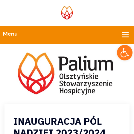
Op
INAUGURACJA PÓL
NADZIEI 2023/2024