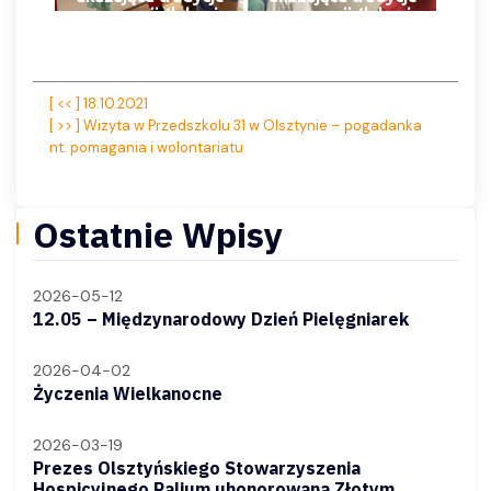
ceremonii ślubnej
ceremonii ślubnej
Nawigacja
[ << ] 18.10.2021
[ >> ] Wizyta w Przedszkolu 31 w Olsztynie – pogadanka
wpisu
nt. pomagania i wolontariatu
Ostatnie Wpisy
2026-05-12
12.05 – Międzynarodowy Dzień Pielęgniarek
2026-04-02
Życzenia Wielkanocne
2026-03-19
Prezes Olsztyńskiego Stowarzyszenia
Hospicyjnego Palium uhonorowana Złotym