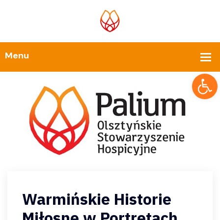
Op
Warmińskie Historie
Miłosne w Portretach