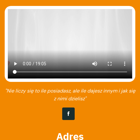
"Nie liczy się to ile posiadasz, ale ile dajesz innym i jak się
z nimi dzielisz"
Adres