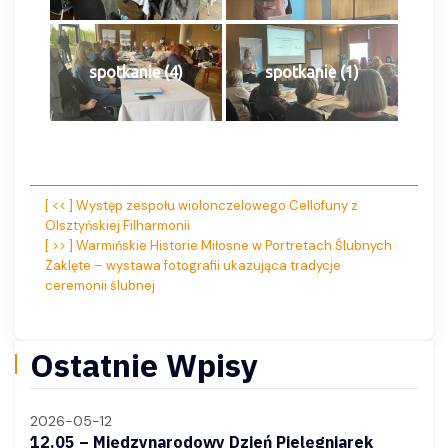
spotkanie (4)
spotkanie (1)
Nawigacja
[ << ] Występ zespołu wiolonczelowego Cellofuny z
Olsztyńskiej Filharmonii
wpisu
[ >> ] Warmińskie Historie Miłosne w Portretach Ślubnych
Zaklęte – wystawa fotografii ukazująca tradycje
ceremonii ślubnej
Ostatnie Wpisy
2026-05-12
12.05 – Międzynarodowy Dzień Pielęgniarek