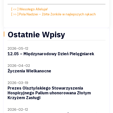
Nawigacja
[ << ] Wesołego Alleluja!
[ >> ] Pola Nadziei – Żółte Żonkile w najlepszych rękach
wpisu
Ostatnie Wpisy
2026-05-12
12.05 – Międzynarodowy Dzień Pielęgniarek
2026-04-02
Życzenia Wielkanocne
2026-03-19
Prezes Olsztyńskiego Stowarzyszenia
Hospicyjnego Palium uhonorowana Złotym
Krzyżem Zasługi
2026-02-12