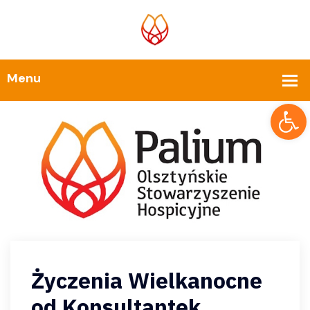
Op
Życzenia Wielkanocne
od Konsultantek