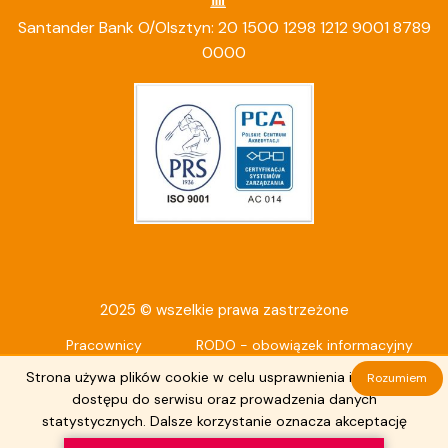
Santander Bank O/Olsztyn: 20 1500 1298 1212 9001 8789
0000
2025 © wszelkie prawa zastrzeżone
Pracownicy
RODO - obowiązek informacyjny
Deklaracja dostępności
Strona używa plików cookie w celu usprawnienia i ułatwienia
Rozumiem
dostępu do serwisu oraz prowadzenia danych
statystycznych. Dalsze korzystanie oznacza akceptację
tego stanu rzeczy.