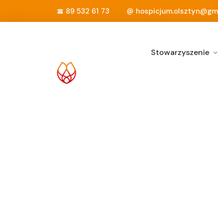
89 532 61 73
hospicjum.olsztyn@gm
Stowarzyszenie