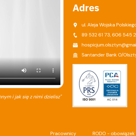
Adres
ul. Aleja Wojska Polskie
89 532 61 73
,
606 545 
hospicjum.olsztyn@gmai
Santander Bank O/Olszt
nnym i jak się z nimi dzielisz"
Pracownicy
RODO - obowiązek 