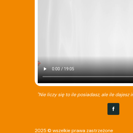
"Nie liczy się to ile posiadasz, ale ile dajesz i
2025 © wszelkie prawa zastrzeżone