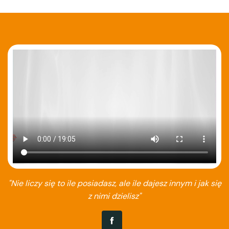
"Nie liczy się to ile posiadasz, ale ile dajesz innym i jak się
z nimi dzielisz"