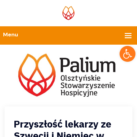
Op
Przyszłość lekarzy ze
Szwecji i Niemiec w