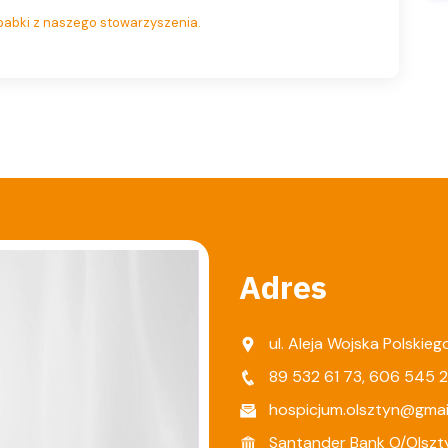
j babki z naszego stowarzyszenia.
Adres
ul. Aleja Wojska Polskie
89 532 61 73
,
606 545 
hospicjum.olsztyn@gmai
Santander Bank O/Olszt