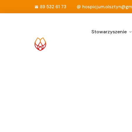
89 532 61 73
hospicjum.olsztyn@gm
Stowarzyszenie