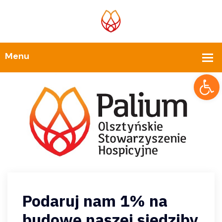
Op
Podaruj nam 1% na
budowę naszej siedziby