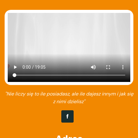
"Nie liczy się to ile posiadasz, ale ile dajesz innym i jak się
z nimi dzielisz"