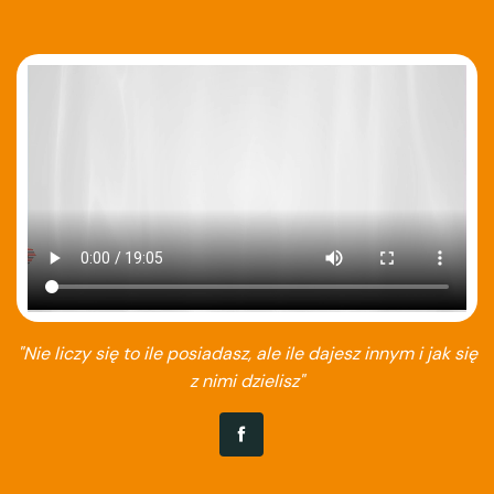
"Nie liczy się to ile posiadasz, ale ile dajesz innym i jak się
z nimi dzielisz"