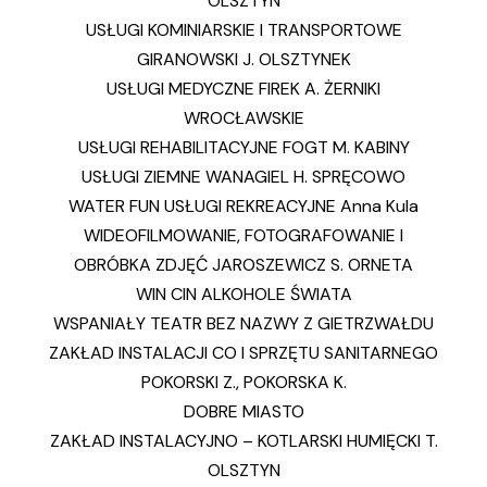
OLSZTYN
USŁUGI KOMINIARSKIE I TRANSPORTOWE
GIRANOWSKI J. OLSZTYNEK
USŁUGI MEDYCZNE FIREK A. ŻERNIKI
WROCŁAWSKIE
USŁUGI REHABILITACYJNE FOGT M. KABINY
USŁUGI ZIEMNE WANAGIEL H. SPRĘCOWO
WATER FUN USŁUGI REKREACYJNE Anna Kula
WIDEOFILMOWANIE, FOTOGRAFOWANIE I
OBRÓBKA ZDJĘĆ JAROSZEWICZ S. ORNETA
WIN CIN ALKOHOLE ŚWIATA
WSPANIAŁY TEATR BEZ NAZWY Z GIETRZWAŁDU
ZAKŁAD INSTALACJI CO I SPRZĘTU SANITARNEGO
POKORSKI Z., POKORSKA K.
DOBRE MIASTO
ZAKŁAD INSTALACYJNO – KOTLARSKI HUMIĘCKI T.
OLSZTYN