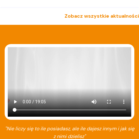
Zobacz wszystkie aktualności
"Nie liczy się to ile posiadasz, ale ile dajesz innym i jak się
z nimi dzielisz"