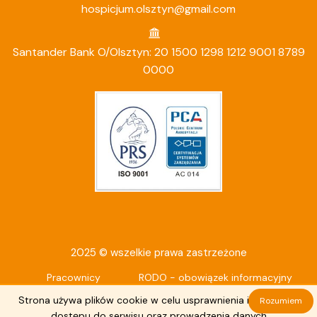
hospicjum.olsztyn@gmail.com
Santander Bank O/Olsztyn: 20 1500 1298 1212 9001 8789
0000
2025 © wszelkie prawa zastrzeżone
Pracownicy
RODO - obowiązek informacyjny
Deklaracja dostępności
Strona używa plików cookie w celu usprawnienia i ułatwienia
Rozumiem
dostępu do serwisu oraz prowadzenia danych