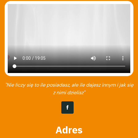
"Nie liczy się to ile posiadasz, ale ile dajesz innym i jak się
z nimi dzielisz"
Adres