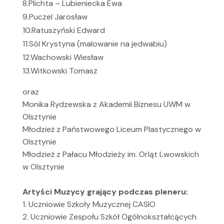
8.Plichta – Lubieniecka Ewa
9.Puczel Jarosław
10.Ratuszyński Edward
11.Sól Krystyna (malowanie na jedwabiu)
12.Wachowski Wiesław
13.Witkowski Tomasz
oraz
Monika Rydzewska z Akademii Biznesu UWM w
Olsztynie
Młodzież z Państwowego Liceum Plastycznego w
Olsztynie
Młodzież z Pałacu Młodzieży im. Orląt Lwowskich
w Olsztynie
Artyści Muzycy grający podczas pleneru:
1. Uczniowie Szkoły Muzycznej CASIO
2. Uczniowie Zespołu Szkół Ogólnokształcących