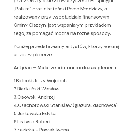
przez Olsztyńskie Stowarzyszenie Hospicyjne
„Palium” oraz olsztyński Pałac Młodzieży, a
realizowany przy współudziale finansowym
Gminy Olsztyn, jest wspaniałym przykładem
tego, że pomagać można na różne sposoby.
Poniżej przedstawiamy artystów, którzy wezmą
udział w plenerze.
Artyści – Malarze obecni podczas pleneru:
1.Bielecki Jerzy Wojciech
2.Bieńkuński Wiesław
3.Cisowski Andrzej
4.Czachorowski Stanisław (glazura, dachówka)
5.Jurkowska Edyta
6.Listwan Robert
7.Łazicka – Pawlak Iwona