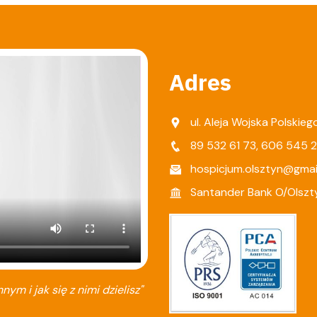
Adres
ul. Aleja Wojska Polskie
89 532 61 73
,
606 545 
hospicjum.olsztyn@gmai
Santander Bank O/Olszt
nnym i jak się z nimi dzielisz"