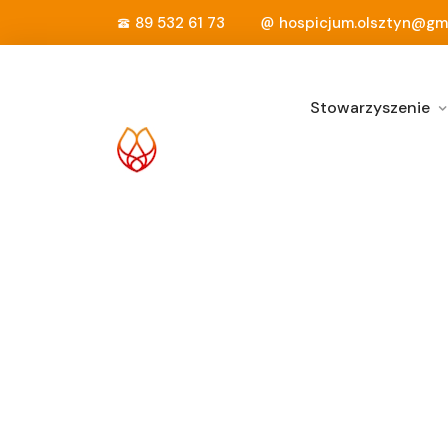
89 532 61 73
hospicjum.olsztyn@gm
Stowarzyszenie