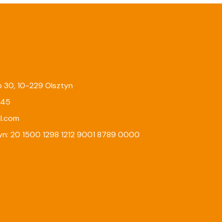
go 30, 10-229 Olsztyn
245
l.com
yn: 20 1500 1298 1212 9001 8789 0000