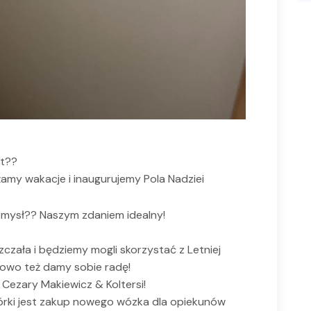
rt??
żamy wakacje i inaugurujemy Pola Nadziei
omysł?? Naszym zdaniem idealny!
czała i będziemy mogli skorzystać z Letniej
owo też damy sobie radę!
Cezary Makiewicz & Koltersi!
iórki jest zakup nowego wózka dla opiekunów