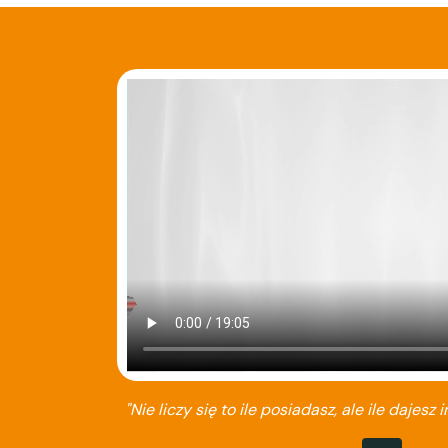
"Nie liczy się to ile posiadasz, ale ile dajesz i