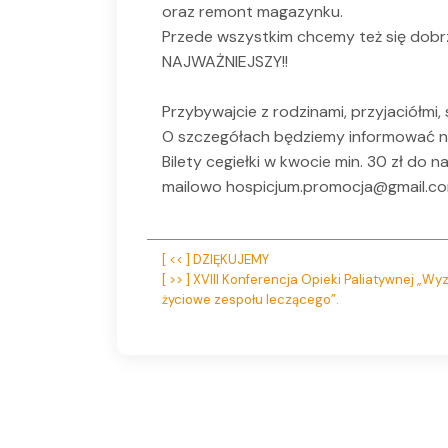
oraz remont magazynku.
Przede wszystkim chcemy też się dob
NAJWAŻNIEJSZY!!
Przybywajcie z rodzinami, przyjaciółmi, 
O szczegółach będziemy informować n
Bilety cegiełki w kwocie min. 30 zł d
mailowo hospicjum.promocja@gmail.com
Nawigacja
[ << ] DZIĘKUJEMY
[ >> ] XVIII Konferencja Opieki Paliatywnej „Wy
wpisu
życiowe zespołu leczącego”.