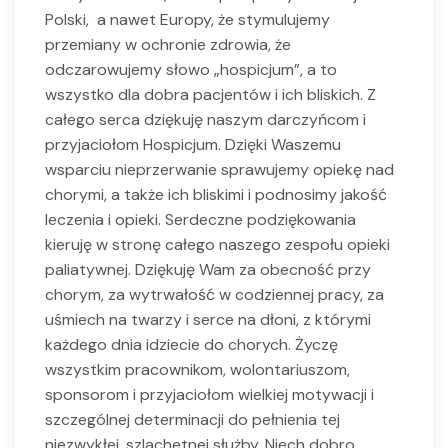
Polski, a nawet Europy, że stymulujemy
przemiany w ochronie zdrowia, że
odczarowujemy słowo „hospicjum”, a to
wszystko dla dobra pacjentów i ich bliskich. Z
całego serca dziękuję naszym darczyńcom i
przyjaciołom Hospicjum. Dzięki Waszemu
wsparciu nieprzerwanie sprawujemy opiekę nad
chorymi, a także ich bliskimi i podnosimy jakość
leczenia i opieki. Serdeczne podziękowania
kieruję w stronę całego naszego zespołu opieki
paliatywnej. Dziękuję Wam za obecność przy
chorym, za wytrwałość w codziennej pracy, za
uśmiech na twarzy i serce na dłoni, z którymi
każdego dnia idziecie do chorych. Życzę
wszystkim pracownikom, wolontariuszom,
sponsorom i przyjaciołom wielkiej motywacji i
szczególnej determinacji do pełnienia tej
niezwykłej, szlachetnej służby. Niech dobro,