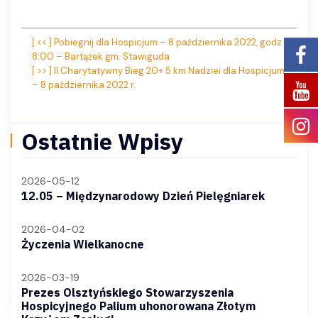
Nawigacja
[ << ] Pobiegnij dla Hospicjum – 8 października 2022, godz.
8:00 – Bartążek gm. Stawiguda
wpisu
[ >> ] II Charytatywny Bieg 20+ 5 km Nadziei dla Hospicjum
– 8 października 2022 r.
Ostatnie Wpisy
2026-05-12
12.05 – Międzynarodowy Dzień Pielęgniarek
2026-04-02
Życzenia Wielkanocne
2026-03-19
Prezes Olsztyńskiego Stowarzyszenia
Hospicyjnego Palium uhonorowana Złotym