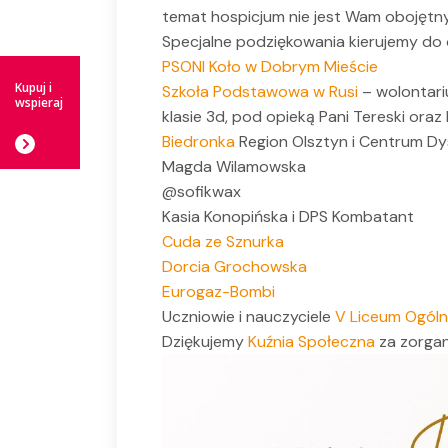
temat hospicjum nie jest Wam obojętny
Specjalne podziękowania kierujemy do
PSONI Koło w Dobrym Mieście
Kupuj i
Szkoła Podstawowa w Rusi
– wolontari
wspieraj
klasie 3d, pod opieką Pani Tereski oraz 
Biedronka
Region Olsztyn i Centrum Dy
Magda Wilamowska
@sofikwax
Kasia Konopińska i DPS Kombatant
Cuda ze Sznurka
Dorcia Grochowska
Eurogaz-Bombi
Uczniowie i nauczyciele
V Liceum Ogóln
Dziękujemy
Kuźnia Społeczna
za zorgan