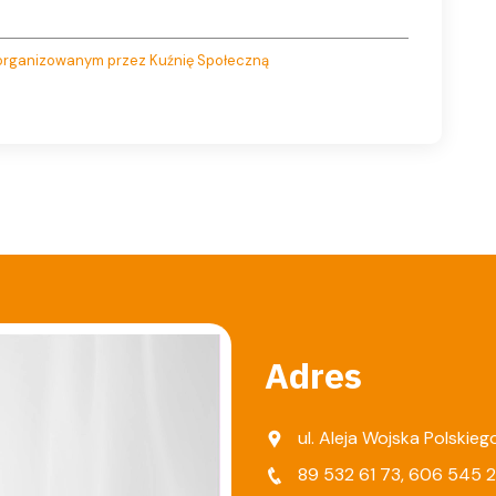
m organizowanym przez Kuźnię Społeczną
Adres
ul. Aleja Wojska Polskie
89 532 61 73
,
606 545 