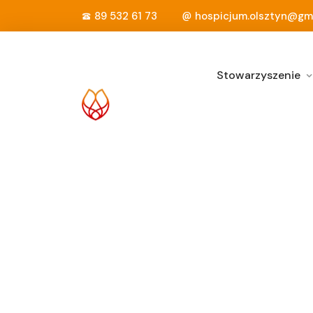
89 532 61 73
hospicjum.olsztyn@gm
Stowarzyszenie