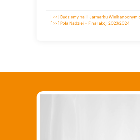
Nawigacja
[ << ] Będziemy na III Jarmarku Wielkanocny
[ >> ] Pola Nadziei – Finał akcji 2023/2024
wpisu