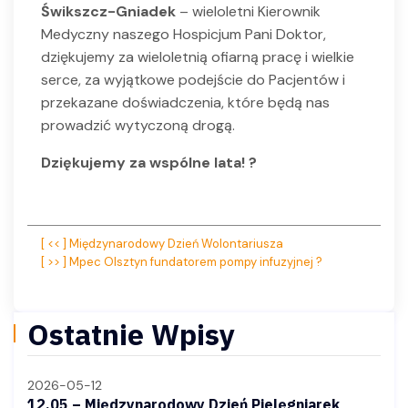
Ś
wikszcz-Gniadek
– wieloletni Kierownik
Medyczny naszego Hospicjum Pani Doktor,
dziękujemy za wieloletnią ofiarną pracę i wielkie
serce, za wyjątkowe podejście do Pacjentów i
przekazane doświadczenia, które będą nas
prowadzić wytyczoną drogą.
Dziękujemy za wspólne lata! ?
Nawigacja
[ << ] Międzynarodowy Dzień Wolontariusza
[ >> ] Mpec Olsztyn fundatorem pompy infuzyjnej ?
wpisu
Ostatnie Wpisy
2026-05-12
12.05 – Międzynarodowy Dzień Pielęgniarek