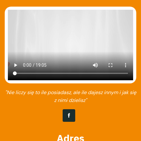
"Nie liczy się to ile posiadasz, ale ile dajesz innym i jak się
z nimi dzielisz"
Adres