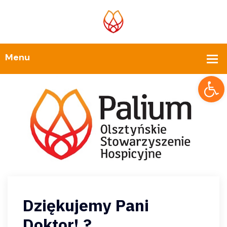
Op
Dziękujemy Pani
Doktor! ?