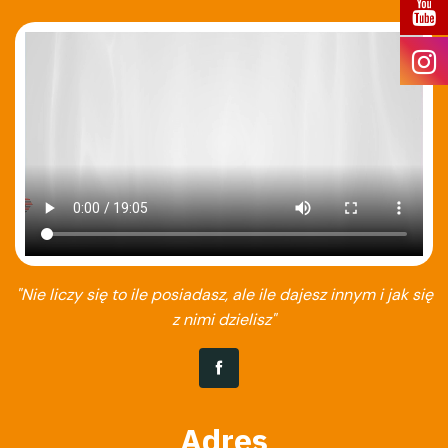
"Nie liczy się to ile posiadasz, ale ile dajesz innym i jak się
z nimi dzielisz"
Adres