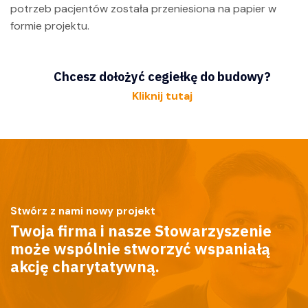
potrzeb pacjentów została przeniesiona na papier w
formie projektu.
Chcesz dołożyć cegiełkę do budowy?
Kliknij tutaj
Stwórz z nami nowy projekt
Twoja firma i nasze Stowarzyszenie
może wspólnie stworzyć wspaniałą
akcję charytatywną.