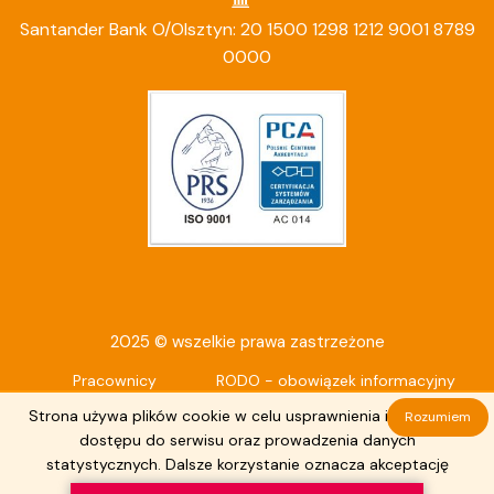
Santander Bank O/Olsztyn: 20 1500 1298 1212 9001 8789
0000
2025 © wszelkie prawa zastrzeżone
Pracownicy
RODO - obowiązek informacyjny
Deklaracja dostępności
Strona używa plików cookie w celu usprawnienia i ułatwienia
Rozumiem
dostępu do serwisu oraz prowadzenia danych
statystycznych. Dalsze korzystanie oznacza akceptację
tego stanu rzeczy.