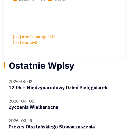
Nawigacja
[ << ] dzień chorego LO5
[ >> ] wenta-2
wpisu
Ostatnie Wpisy
2026-05-12
12.05 – Międzynarodowy Dzień Pielęgniarek
2026-04-02
Życzenia Wielkanocne
2026-03-19
Prezes Olsztyńskiego Stowarzyszenia