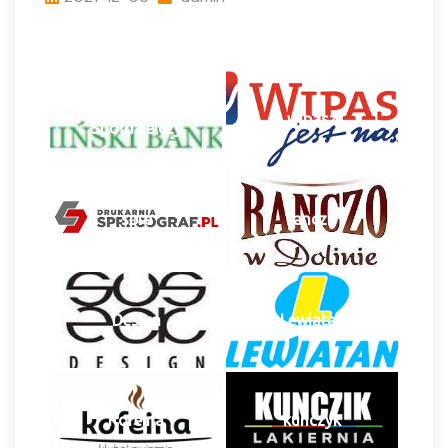
Warmiński Bank
wipasz
Spółdzielczy
spre
ranczo
Design
Lewiatan
Kofeina
kunczyk