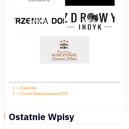
jutrzenka
indyk
hotel
Nawigacja
[ << ] kalenda
[ >> ] Godni Naśladowania 2021
wpisu
Ostatnie Wpisy