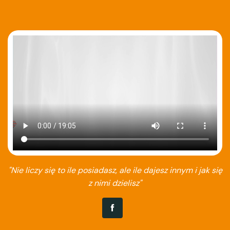
"Nie liczy się to ile posiadasz, ale ile dajesz innym i jak się
z nimi dzielisz"