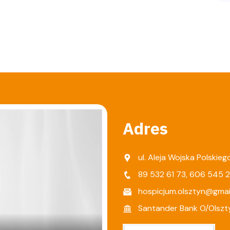
Adres
ul. Aleja Wojska Polskie
89 532 61 73
,
606 545 
hospicjum.olsztyn@gmai
Santander Bank O/Olszt