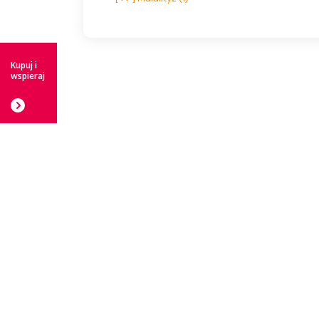
Nawigacja
wpisu
Kupuj i
wspieraj