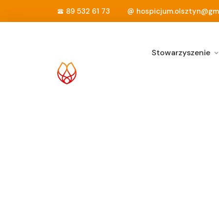
89 532 61 73
hospicjum.olsztyn@gm
Stowarzyszenie