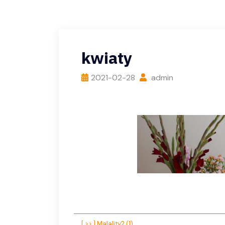
kwiaty
2021-02-28
admin
[ >> ] Malality2 (1)