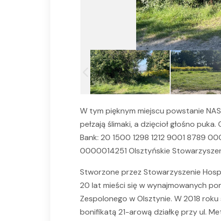
W tym pięknym miejscu powstanie NAS
pełzają ślimaki, a dzięcioł głośno puk
Bank: 20 1500 1298 1212 9001 8789 000
0000014251 Olsztyńskie Stowarzyszenie
Stworzone przez Stowarzyszenie Hospi
20 lat mieści się w wynajmowanych pom
Zespolonego w Olsztynie. W 2018 roku
bonifikatą 21-arową działkę przy ul. M