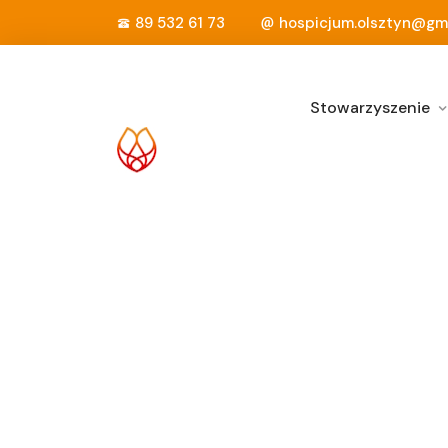
89 532 61 73
hospicjum.olsztyn@gm
Stowarzyszenie