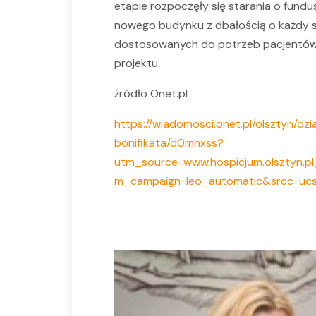
etapie rozpoczęły się starania o fundu
nowego budynku z dbałością o każdy sz
dostosowanych do potrzeb pacjentów z
projektu.
źródło Onet.pl
https://wiadomosci.onet.pl/olsztyn/d
bonifikata/d0mhxss?
utm_source=www.hospicjum.olsztyn.p
m_campaign=leo_automatic&srcc=uc