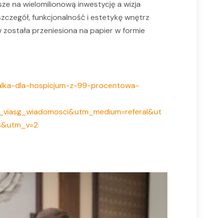
sze na wielomilionową inwestycję a wizja
czegół, funkcjonalność i estetykę wnętrz
ostała przeniesiona na papier w formie
zialka-dla-hospicjum-z-99-procentowa-
l_viasg_wiadomosci&utm_medium=referal&ut
s&utm_v=2