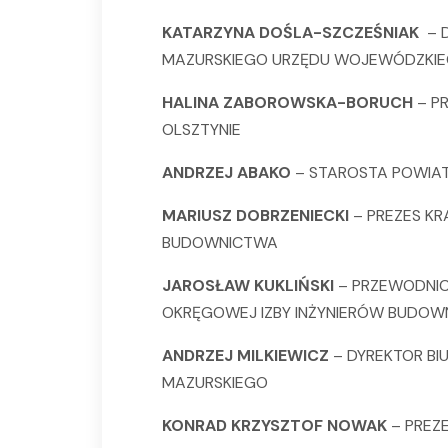
KATARZYNA DOŚLA-SZCZEŚNIAK
– D
MAZURSKIEGO URZĘDU WOJEWÓDZKI
HALINA ZABOROWSKA-BORUCH
– PR
OLSZTYNIE
ANDRZEJ ABAKO
– STAROSTA POWIA
MARIUSZ DOBRZENIECKI
– PREZES KR
BUDOWNICTWA
JAROSŁAW KUKLIŃSKI
– PRZEWODNIC
OKRĘGOWEJ IZBY INŻYNIERÓW BUDO
ANDRZEJ MILKIEWICZ
– DYREKTOR BI
MAZURSKIEGO
KONRAD KRZYSZTOF NOWAK
– PREZ