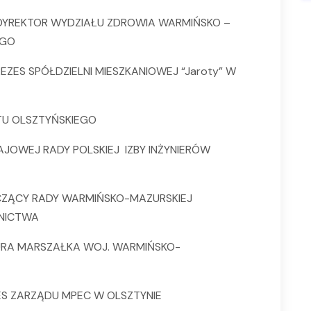
YREKTOR WYDZIAŁU ZDROWIA WARMIŃSKO –
EGO
EZES SPÓŁDZIELNI MIESZKANIOWEJ “Jaroty” W
TU OLSZTYŃSKIEGO
AJOWEJ RADY POLSKIEJ IZBY INŻYNIERÓW
ZĄCY RADY WARMIŃSKO-MAZURSKIEJ
WNICTWA
URA MARSZAŁKA WOJ. WARMIŃSKO-
ES ZARZĄDU MPEC W OLSZTYNIE