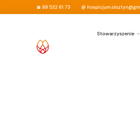
89 532 61 73
hospicjum.olsztyn@gm
Stowarzyszenie