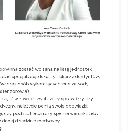
 powinna zostać wpisana na listę jednostek
zić specjalizacje lekarzy i lekarzy dentystów,
utów oraz osób wykonujących inne zawody
ster zdrowia);
orządów zawodowych, żeby sprawdziły czy
czny, należycie pełnią swoje obowiązki;
, czy podmiot leczniczy spełnia warunki, żeby
 danej dziedzinie medycyny;
ę: