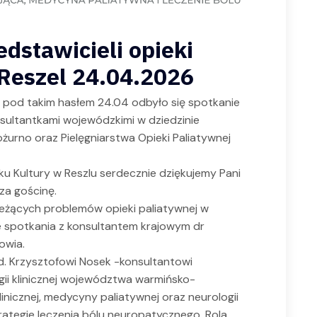
dstawicieli opieki
 Reszel 24.04.2026
 – pod takim hasłem 24.04 odbyło się spotkanie
onsultantkami wojewódzkimi w dziedzinie
żurno oraz Pielęgniarstwa Opieki Paliatywnej
ku Kultury w Reszlu serdecznie dziękujemy Pani
za gościnę.
ieżących problemów opieki paliatywnej w
 spotkania z konsultantem krajowym dr
owia.
d. Krzysztofowi Nosek -konsultantowi
ii klinicznej województwa warmińsko-
klinicznej, medycyny paliatywnej oraz neurologii
rategie leczenia bólu neuropatycznego. Rola