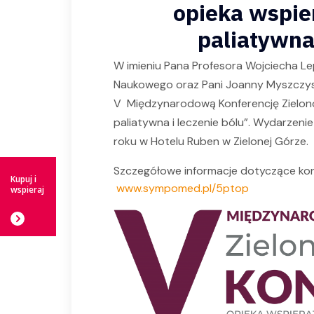
opieka wspie
paliatywna 
W imieniu Pana Profesora Wojciecha L
Naukowego oraz Pani Joanny Myszczys
V Międzynarodową Konferencję Zielon
paliatywna i leczenie bólu”. Wydarzeni
roku w Hotelu Ruben w Zielonej Górze.
Szczegółowe informacje dotyczące konf
Kupuj i
www.sympomed.pl/5ptop
wspieraj