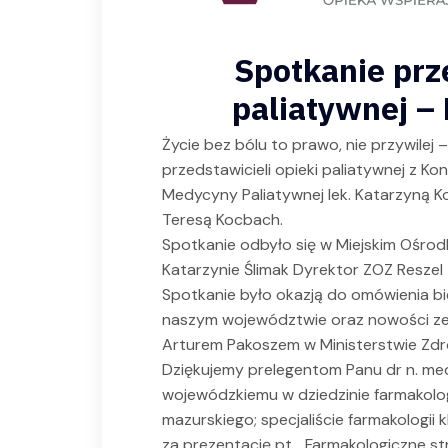
Spotkanie prze
paliatywnej –
Życie bez bólu to prawo, nie przywilej
przedstawicieli opieki paliatywnej z K
Medycyny Paliatywnej lek. Katarzyną Ko
Teresą Kocbach.
Spotkanie odbyło się w Miejskim Ośrod
Katarzynie Ślimak Dyrektor ZOZ Reszel 
Spotkanie było okazją do omówienia b
naszym województwie oraz nowości ze
Arturem Pakoszem w Ministerstwie Zdr
Dziękujemy prelegentom Panu dr n. me
wojewódzkiemu w dziedzinie farmakolog
mazurskiego; specjaliście farmakologii 
za prezentację pt. „Farmakologiczne st