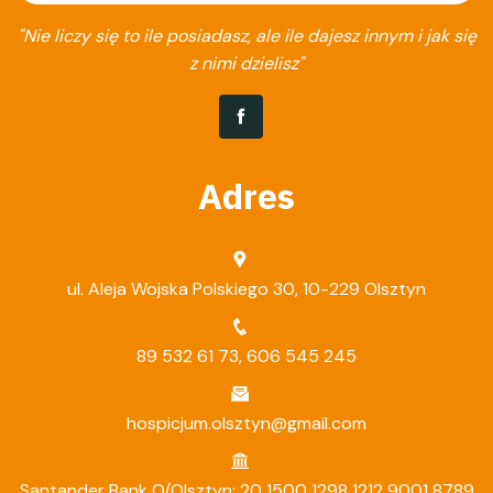
"Nie liczy się to ile posiadasz, ale ile dajesz innym i jak się
z nimi dzielisz"
Adres
ul. Aleja Wojska Polskiego 30, 10-229 Olsztyn
89 532 61 73
,
606 545 245
hospicjum.olsztyn@gmail.com
Santander Bank O/Olsztyn: 20 1500 1298 1212 9001 8789